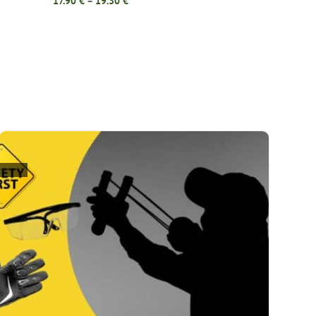
17.90
€
–
19.30
€
range:
17.90 €
through
19.30 €