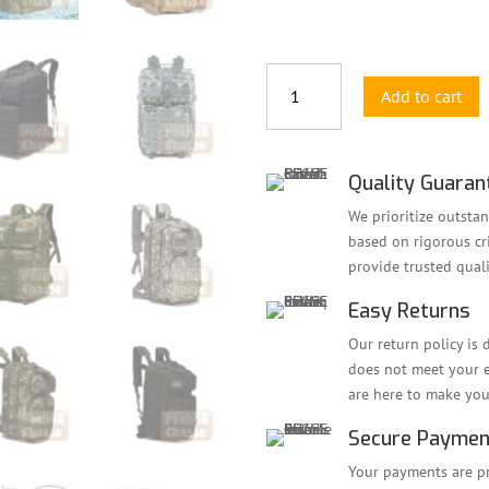
🎒
Add to cart
NomadVenture
-
Tactical
Nylon
Quality Guaran
Backpack,
We prioritize outstan
the
based on rigorous cri
Waterproof
provide trusted quali
Ally
for
Easy Returns
your
Our return policy is 
Adventures
does not meet your ex
-
are here to make your
50L
or
Secure Paymen
30L
Your payments are pro
quantity