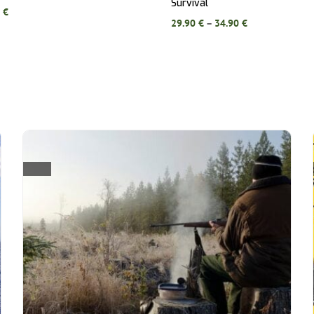
Survival
0
€
Price
29.90
€
–
34.90
€
range:
29.90 €
through
34.90 €