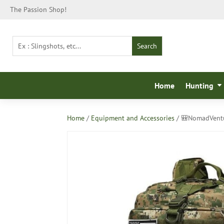
The Passion Shop!
Home
Hunting
Home
/
Equipment and Accessories
/ 🎒NomadVentur