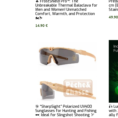
🔥 FrostShield Pro™: The
Pred
Unbreakable Thermal Balaclava for
cm (8
Men and Women! Unmatched
Stain
Comfort, Warmth, and Protection
49.9
🏍️⛷️
14.90
€
🎯 “SharpSight” Polarized UV400
🎣 L
Sunglasses for Hunting and Fishing
with
🕶️: Ideal for Slingshot Shooting 🏹
ally 