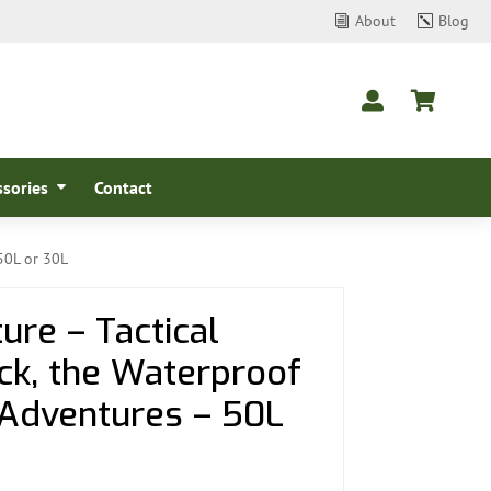
About
Blog
i
k


sories
Contact
50L or 30L
re – Tactical
ck, the Waterproof
 Adventures – 50L