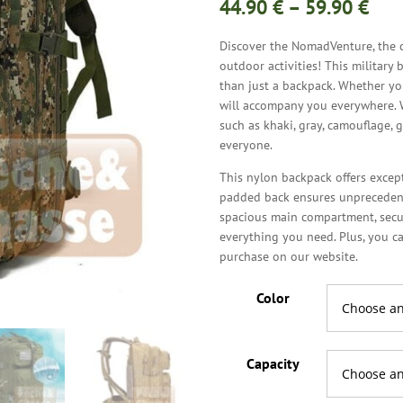
Pric
44.90
€
–
59.90
€
ran
44.
Discover the NomadVenture, the c
thr
outdoor activities! This military
59.
than just a backpack. Whether you 
will accompany you everywhere. W
such as khaki, gray, camouflage, 
everyone.
This nylon backpack offers excepti
padded back ensures unprecedent
spacious main compartment, secur
everything you need. Plus, you 
purchase on our website.
Color
Capacity