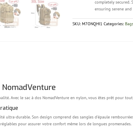
completely secured. S
ensuring serene and 
SKU:
M7ONQHI1
Categories:
Bags
os NomadVenture
lité. Avec le sac à dos NomadVenture en nylon, vous êtes prêt pour tout
Pratique
té ultra-durable. Son design comprend des sangles d'épaule rembourrées
es réglables pour assurer votre confort même lors de longues promenades.