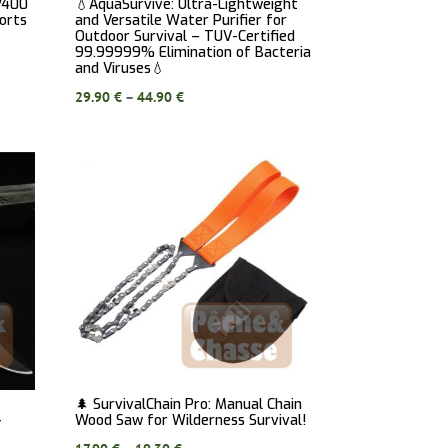
V400
💧AquaSurvive: Ultra-Lightweight
orts
and Versatile Water Purifier for
Outdoor Survival – TUV-Certified
99.99999% Elimination of Bacteria
and Viruses💧
Price
29.90
€
–
44.90
€
range:
29.90 €
through
44.90 €
🌲 SurvivalChain Pro: Manual Chain
–
Wood Saw for Wilderness Survival!
d
Price