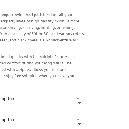
e
ge:
90 €
ompact nylon backpack ideal for all your
ough
 backpack, made of high-density nylon, is more
90 €
are hiking, surviving, hunting, or fishing, it
ith a capacity of 50L or 30L and various colors
green, and black, there is a NomadVenture for
onal quality with its multiple features. Its
ed comfort during your long walks. The
ed with a zipper, allows you to store
can enjoy free shipping when you make your