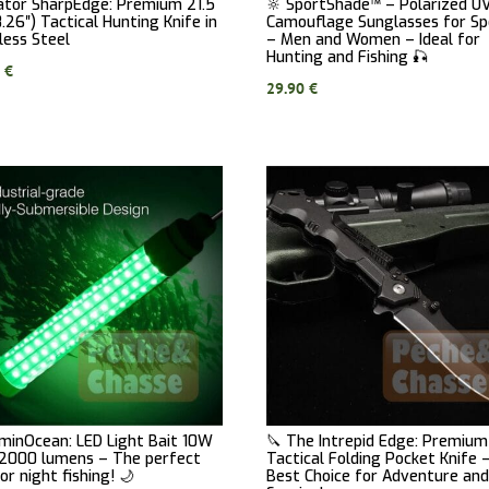
ator SharpEdge: Premium 21.5
🔆 SportShade™ – Polarized U
.26″) Tactical Hunting Knife in
Camouflage Sunglasses for Sp
less Steel
– Men and Women – Ideal for
Hunting and Fishing 🎣
0
€
29.90
€
uminOcean: LED Light Bait 10W
🔪 The Intrepid Edge: Premium
 2000 lumens – The perfect
Tactical Folding Pocket Knife 
for night fishing! 🌙
Best Choice for Adventure an