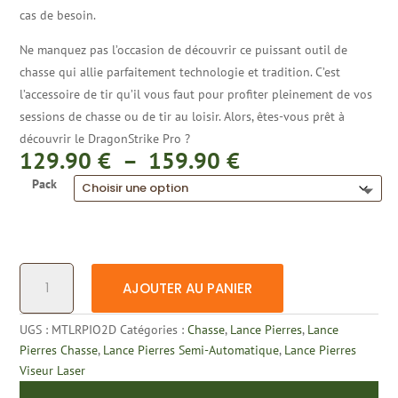
cas de besoin.
Ne manquez pas l’occasion de découvrir ce puissant outil de
chasse qui allie parfaitement technologie et tradition. C’est
l’accessoire de tir qu’il vous faut pour profiter pleinement de vos
sessions de chasse ou de tir au loisir. Alors, êtes-vous prêt à
découvrir le DragonStrike Pro ?
Plage
129.90
€
–
159.90
€
de
Pack
prix :
129.90 €
à
159.90 €
quantité
AJOUTER AU PANIER
de
Fronde
UGS :
MTLRPIO2D
Catégories :
Chasse
,
Lance Pierres
,
Lance
de
Pierres Chasse
,
Lance Pierres Semi-Automatique
,
Lance Pierres
Chasse
Viseur Laser
en
Acier