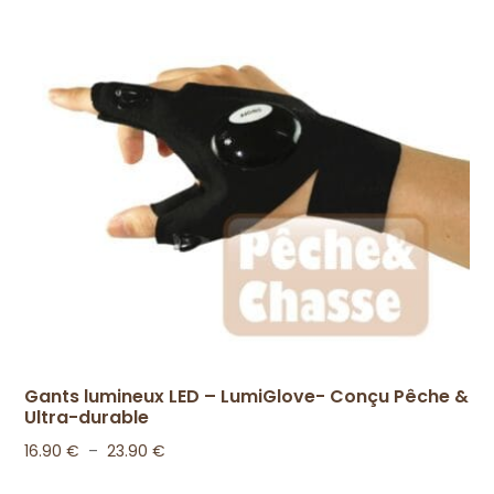
14.90 €
Gants lumineux LED – LumiGlove- Conçu Pêche &
Ultra-durable
Plage
16.90
€
–
23.90
€
de