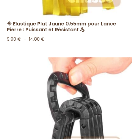
🎯 Elastique Plat Jaune 0.55mm pour Lance
Pierre : Puissant et Résistant 💪
Plage
9.90
€
–
14.80
€
de
prix :
9.90 €
à
14.80 €