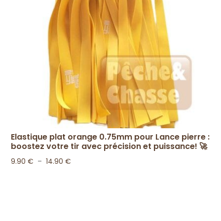
Elastique plat orange 0.75mm pour Lance pierre :
boostez votre tir avec précision et puissance! 🚀
Plage
9.90
€
–
14.90
€
de
prix :
9.90 €
à