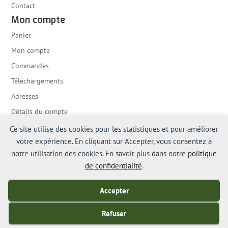
Contact
Mon compte
Panier
Mon compte
Commandes
Téléchargements
Adresses
Détails du compte
Mot de passe perdu
Ce site utilise des cookies pour les statistiques et pour améliorer
Contact
votre expérience. En cliquant sur Accepter, vous consentez à
notre utilisation des cookies. En savoir plus dans notre
politique
Chat Lundi - Vendredi
w
de confidentialité
.
contact@peche-chasse.fr

Clermont-Ferrand, France

Accepter
© Copyright PECHE-CHASSE.
Refuser
TVA non applicable, art. 293 B du CGI